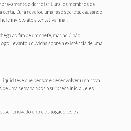
r bravamente e derrotar L’ura, os membros da
 certa, L’ura revelou uma fase secreta, causando
fe invicto até a tentativa final.
hega ao fim de um chefe, mas aqui não
jogo, levantou dúvidas sobre a existência de uma
 Liquid teve que pensar e desenvolver uma nova
s de uma semana após a surpresa inicial, eles
eresse renovado entre os jogadores e a