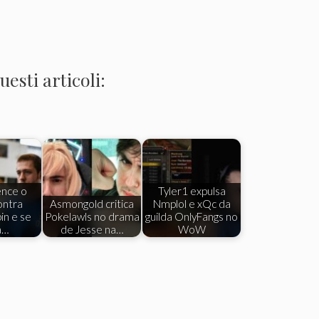
esti articoli:
ence o
Tyler1 expulsa
ontra
Asmongold critica
Nmplol e xQc da
n e se
Pokelawls no drama
guilda OnlyFangs no
a…
de Jesse na…
WoW