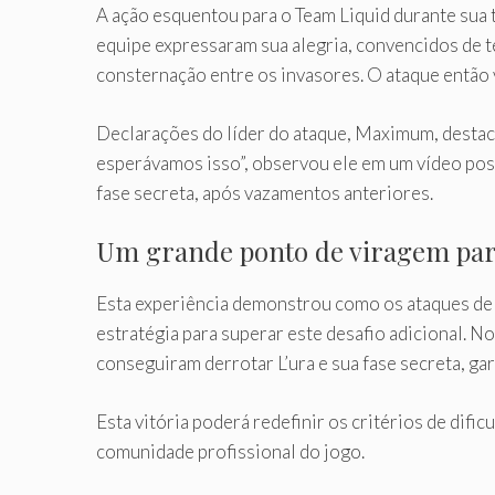
A ação esquentou para o Team Liquid durante sua 
equipe expressaram sua alegria, convencidos de t
consternação entre os invasores. O ataque então vi
Declarações do líder do ataque, Maximum, destac
esperávamos isso”, observou ele em um vídeo post
fase secreta, após vazamentos anteriores.
Um grande ponto de viragem pa
Esta experiência demonstrou como os ataques de 
estratégia para superar este desafio adicional. No
conseguiram derrotar L’ura e sua fase secreta, ga
Esta vitória poderá redefinir os critérios de dif
comunidade profissional do jogo.