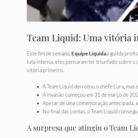
Team Liquid: Uma vitória 
Este fim de semana,
Equipe Líquida
a guilda prof
luta intensa, eles pensaram ter triunfado sobre o 
vitória primeiro.
A Team Liquid derrotou o chefe L’ura, mas 
A invasão começou em 31 de março de 2026
Apesar de uma comemoração antecipada, a d
No final das contas, o Team Liquid consegu
A surpresa que atingiu o Team Li