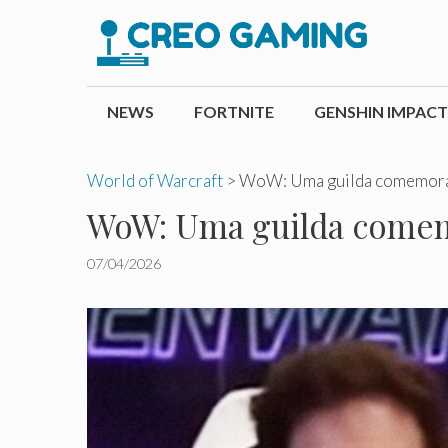
Pular
para
o
conteúdo
NEWS
FORTNITE
GENSHIN IMPACT
World of Warcraft
>
WoW: Uma guilda comemora u
WoW: Uma guilda comemo
07/04/2026