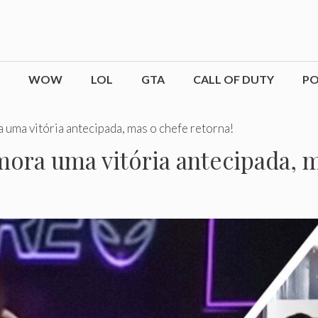
WOW
LOL
GTA
CALL OF DUTY
P
ma vitória antecipada, mas o chefe retorna!
ra uma vitória antecipada, ma