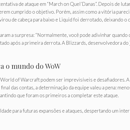
tentativa de ataque em “March on Quel’Danas”. Depois de luta
erem cumprido o objetivo. Porém, assim como a vitória parecia
rou de cabeça para baixo e Liquid foi derrotado, deixando o che
aram a surpresa: “Normalmente, você pode adivinhar quando c
ado após a primeira derrota. A Blizzards, desenvolvedora do 
ra o mundo do WoW
World of Warcraft podem ser imprevisíveis e desafiadores. A
 final das contas, a determinação da equipe valeu a pena: meno
rantindo que foram os primeiros a completar este ataque.
iculdade para futuras expansões e ataques, despertando um int