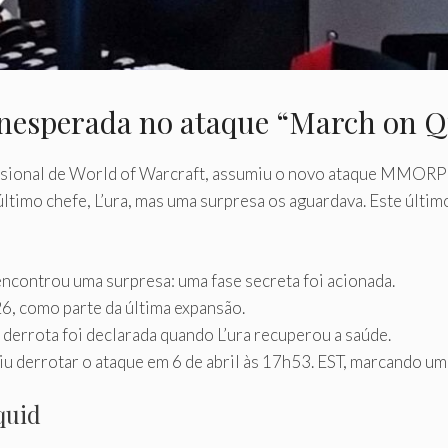
inesperada no ataque “March on 
issional de World of Warcraft, assumiu o novo ataque MMORP
último chefe, L’ura, mas uma surpresa os aguardava. Este último
encontrou uma surpresa: uma fase secreta foi acionada.
, como parte da última expansão.
errota foi declarada quando L’ura recuperou a saúde.
iu derrotar o ataque em 6 de abril às 17h53. EST, marcando um
quid