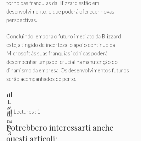
torno das franquias da Blizzard estão em
desenvolvimento, o que poderá oferecer novas
perspectivas.
Concluindo, embora o futuro imediato da Blizzard
esteja tingido de incerteza, o apoio contínuo da
Microsoft às suas franquias icónicas poderá
desempenhar um papel crucial na manutenção do
dinamismo da empresa. Os desenvolvimentos futuros
serão acompanhados de perto.
L
ei
Lectures :
1
tu
ra
Potrebbero interessarti anche
s:
3
questi articoli: