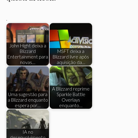
.
John Hight deixa a
Blizzard
MSFT deixa a
Entertainment para
Blizzard livre após
novas…
aquisição da…
A Blizzard reprime
Uma sugestão para
Sparkle Battle
a Blizzard enquanto
Overlays
espera por…
enquanto…
IA no
desenvolvimento